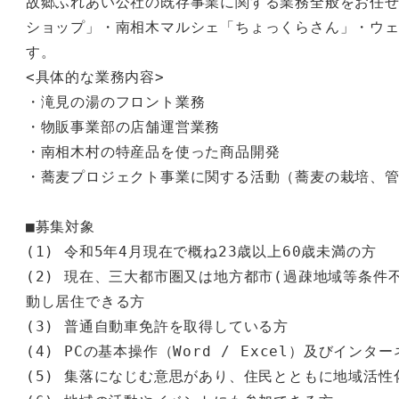
故郷ふれあい公社の既存事業に関する業務全般をお任せ
ショップ」・南相木マルシェ「ちょっくらさん」・ウ
す。

<具体的な業務内容>

・滝見の湯のフロント業務

・物販事業部の店舗運営業務

・南相木村の特産品を使った商品開発

・蕎麦プロジェクト事業に関する活動（蕎麦の栽培、管
■募集対象

(1) 令和5年4月現在で概ね23歳以上60歳未満の方  

(2) 現在、三大都市圏又は地方都市(過疎地域等条
動し居住できる方 

(3) 普通自動車免許を取得している方 

(4) PCの基本操作（Word / Excel）及びインタ
(5) 集落になじむ意思があり、住民とともに地域活性