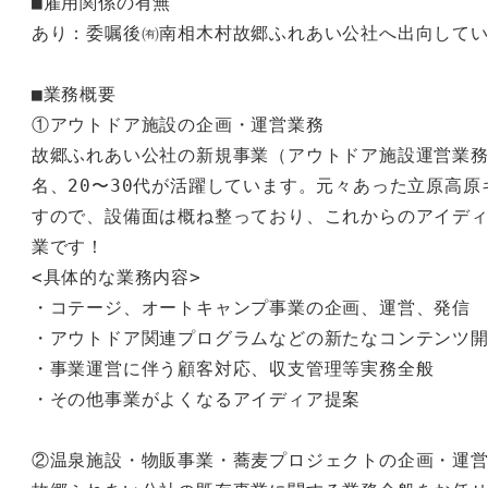
■雇用関係の有無

あり：委嘱後㈲南相木村故郷ふれあい公社へ出向してい
■業務概要

①アウトドア施設の企画・運営業務

故郷ふれあい公社の新規事業（アウトドア施設運営業務
名、20〜30代が活躍しています。元々あった立原高
すので、設備面は概ね整っており、これからのアイデ
業です！

<具体的な業務内容>

・コテージ、オートキャンプ事業の企画、運営、発信

・アウトドア関連プログラムなどの新たなコンテンツ開
・事業運営に伴う顧客対応、収支管理等実務全般

・その他事業がよくなるアイディア提案

②温泉施設・物販事業・蕎麦プロジェクトの企画・運営