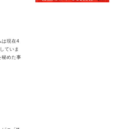
ムは現在4
をしていま
を秘めた事