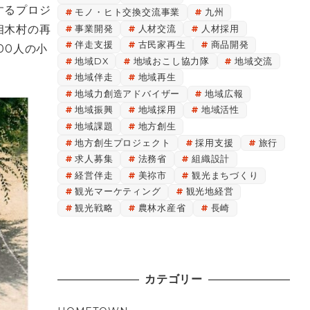
するプロジ
モノ・ヒト交換交流事業
九州
相木村の再
事業開発
人材交流
人材採用
伴走支援
古民家再生
商品開発
00人の小
地域DX
地域おこし協力隊
地域交流
地域伴走
地域再生
地域力創造アドバイザー
地域広報
地域振興
地域採用
地域活性
地域課題
地方創生
地方創生プロジェクト
採用支援
旅行
求人募集
法務省
組織設計
経営伴走
美祢市
観光まちづくり
観光マーケティング
観光地経営
観光戦略
農林水産省
長崎
カテゴリー