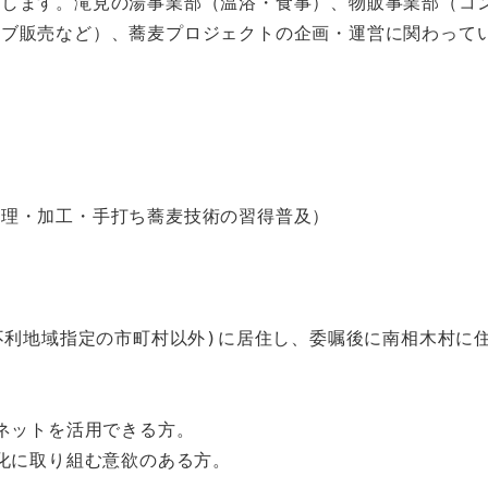
します。滝見の湯事業部（温浴・食事）、物販事業部（コ
ェブ販売など）、蕎麦プロジェクトの企画・運営に関わって
理・加工・手打ち蕎麦技術の習得普及）

件不利地域指定の市町村以外)に居住し、委嘱後に南相木村に
ーネットを活用できる方。

化に取り組む意欲のある方。 
