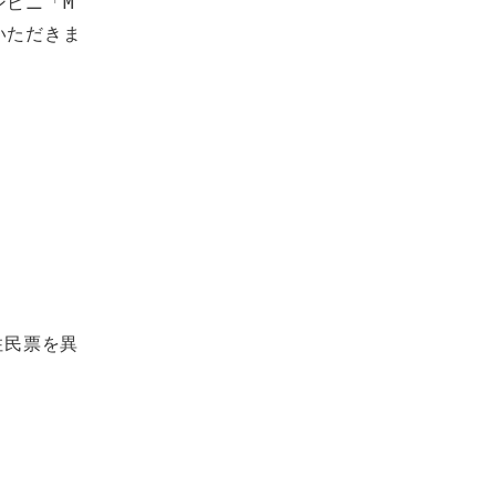
ンビニ「M
いただきま
住民票を異