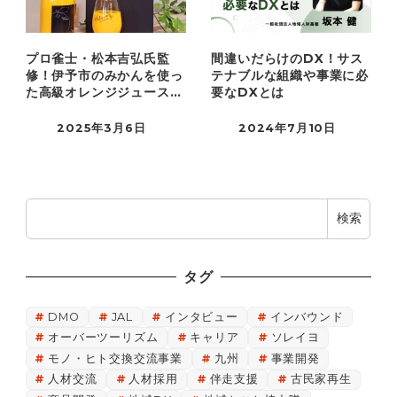
プロ雀士・松本吉弘氏監
間違いだらけのDX！サス
修！伊予市のみかんを使っ
テナブルな組織や事業に必
た高級オレンジジュースの
要なDXとは
開発を支援
2025年3月6日
2024年7月10日
検
検索
索
タグ
DMO
JAL
インタビュー
インバウンド
オーバーツーリズム
キャリア
ソレイヨ
モノ・ヒト交換交流事業
九州
事業開発
人材交流
人材採用
伴走支援
古民家再生