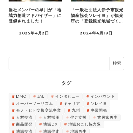
当社メンバーの早川が「地
「一般社団法人伊予市観光
域力創造アドバイザー」に
物産協会ソレイヨ」が観光
登録されました！
庁の「登録観光地域づくり
法人」に…
2025年4月2日
2024年4月19日
検
検索
索
タグ
DMO
JAL
インタビュー
インバウンド
オーバーツーリズム
キャリア
ソレイヨ
モノ・ヒト交換交流事業
九州
事業開発
人材交流
人材採用
伴走支援
古民家再生
商品開発
地域DX
地域おこし協力隊
地域交流
地域伴走
地域再生