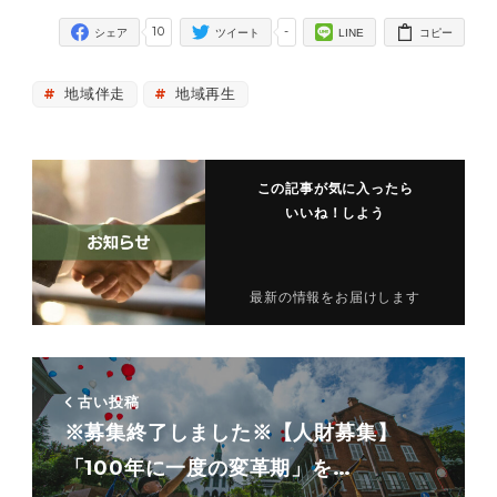
10
-
シェア
ツイート
LINE
コピー
地域伴走
地域再生
この記事が気に入ったら
いいね！しよう
最新の情報をお届けします
古い投稿
※募集終了しました※【人財募集】
「100年に一度の変革期」を…