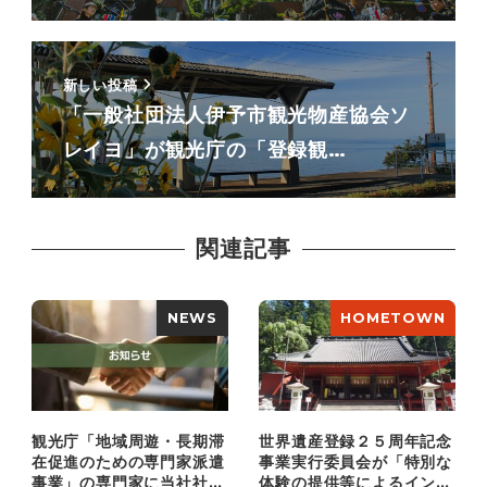
新しい投稿
「一般社団法人伊予市観光物産協会ソ
レイヨ」が観光庁の「登録観…
関連記事
NEWS
HOMETOWN
観光庁「地域周遊・長期滞
世界遺産登録２５周年記念
在促進のための専門家派遣
事業実行委員会が「特別な
事業」の専門家に当社社員
体験の提供等によるインバ