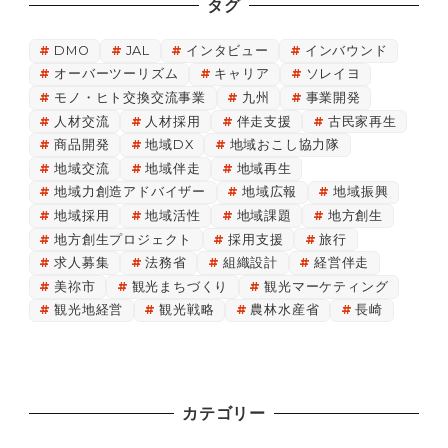
タグ
DMO
JAL
インタビュー
インバウンド
オーバーツーリズム
キャリア
ソレイヨ
モノ・ヒト交換交流事業
九州
事業開発
人材交流
人材採用
伴走支援
古民家再生
商品開発
地域DX
地域おこし協力隊
地域交流
地域伴走
地域再生
地域力創造アドバイザー
地域広報
地域振興
地域採用
地域活性
地域課題
地方創生
地方創生プロジェクト
採用支援
旅行
求人募集
法務省
組織設計
経営伴走
美祢市
観光まちづくり
観光マーケティング
観光地経営
観光戦略
農林水産省
長崎
カテゴリー